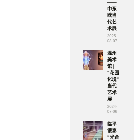
——
中东
欧当
代艺
术展
2025-
08-07
温州
美术
馆 |
“花园
化境”
当代
艺术
展
2024-
07-06
临平
银泰
“光合