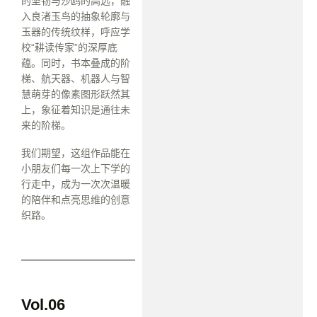
的坚韧与沙鸥的高远，融
入良渚玉鸟的抽象轮廓与
玉器的传统纹样，呼应学
校“耕读传家”的深厚底
蕴。同时，书本叠成的阶
梯、航天器、机器人与智
慧萌芽的像素图形跃然其
上，象征着知识是通往未
来的阶梯。
我们期望，这组作品能在
小朋友们每一次上下学的
行走中，成为一次次温暖
的陪伴和点亮思维的创意
织路。
Vol.06