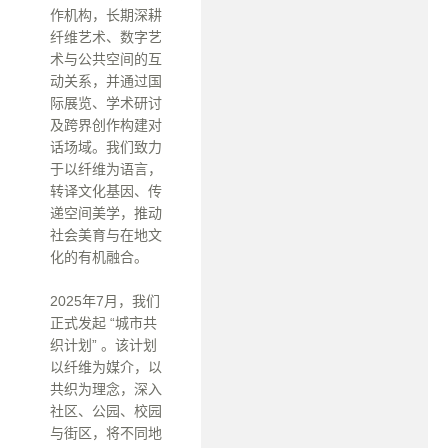
作机构，长期深耕
纤维艺术、数字艺
术与公共空间的互
动关系，并通过国
际展览、学术研讨
及跨界创作构建对
话场域。我们致力
于以纤维为语言，
转译文化基因、传
递空间美学，推动
社会美育与在地文
化的有机融合。
2025年7月，我们
正式发起 “城市共
织计划” 。该计划
以纤维为媒介，以
共织为理念，深入
社区、公园、校园
与街区，将不同地