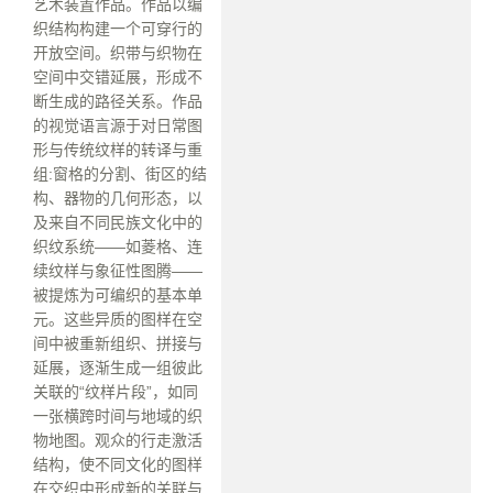
艺术装置作品。作品以编
织结构构建一个可穿行的
开放空间。织带与织物在
空间中交错延展，形成不
断生成的路径关系。作品
的视觉语言源于对日常图
形与传统纹样的转译与重
组:窗格的分割、街区的结
构、器物的几何形态，以
及来自不同民族文化中的
织纹系统——如菱格、连
续纹样与象征性图腾——
被提炼为可编织的基本单
元。这些异质的图样在空
间中被重新组织、拼接与
延展，逐渐生成一组彼此
关联的“纹样片段”，如同
一张横跨时间与地域的织
物地图。观众的行走激活
结构，使不同文化的图样
在交织中形成新的关联与