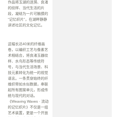
作品将玉湖的涟漪、良渚
的纹样、当代生活的片
段，凝结为一片可触摸的
“记忆织片”，在湖畔静静
讲述社区的文化记忆。
这幅长达40米的纤维画
卷，以编织工艺与像素艺
术相结合，将良渚玉器纹
样、水鸟形态等传统符
号，与当代生活场景、科
技元素转化为统一的视觉
语言。一条贯穿始终的纤
维织带如水似数据，串联
起所有图案单元，形成传
统与现代的对话。
《Weaving Waves · 流动
的记忆织片》不仅是一组
艺术装置，更是一个开放