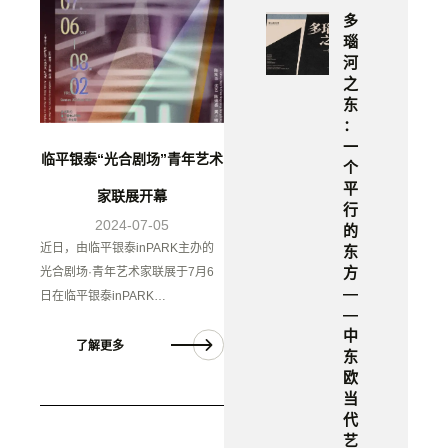
多
瑙
河
之
东
：
一
临平银泰“光合剧场”青年艺术
个
平
家联展开幕
行
2024-07-05
的
近日，由临平银泰inPARK主办的
东
方
光合剧场·青年艺术家联展于7月6
—
日在临平银泰inPARK…
—
中
了解更多
东
欧
当
代
艺