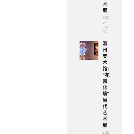
术
展
202
5-
08-
07
温
州
美
术
馆 |
“花
园
化
境”
当
代
艺
术
展
202