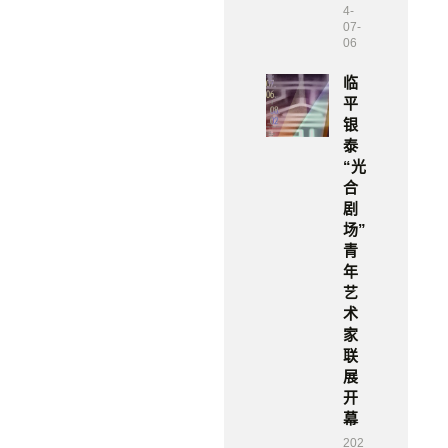
4-
07-
06
临
平
银
泰
“光
合
剧
场”
青
年
艺
术
家
联
展
开
幕
202