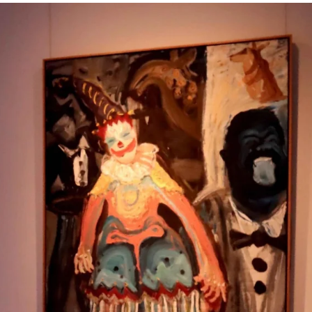
搜索栏
类别
展览
青艺计划