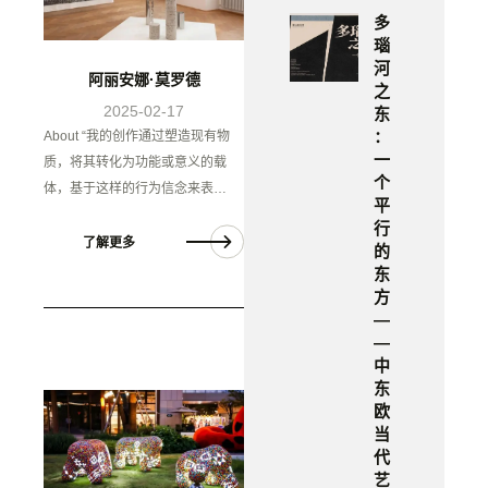
多
瑙
河
阿丽安娜·莫罗德
之
2025-02-17
东
：
About “我的创作通过塑造现有物
一
质，将其转化为功能或意义的载
个
体，基于这样的行为信念来表…
平
行
了解更多
的
东
方
—
—
中
东
欧
当
代
艺