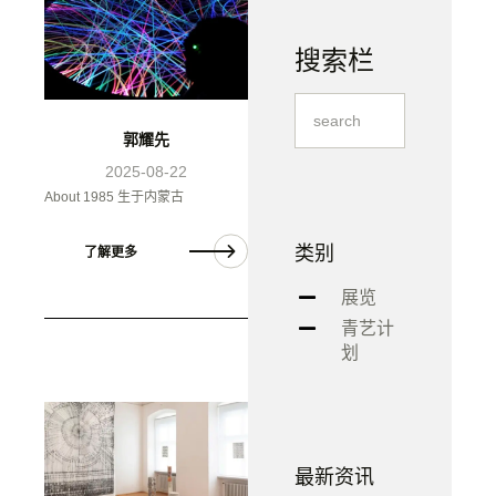
搜索栏
郭耀先
2025-08-22
About 1985 生于内蒙古
类别
了解更多
展览
青艺计
划
最新资讯