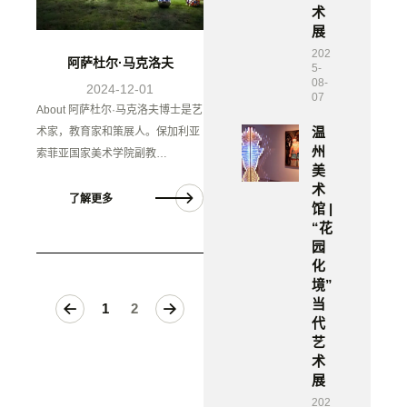
术
展
202
阿萨杜尔·马克洛夫
5-
08-
2024-12-01
07
About 阿萨杜尔·马克洛夫博士是艺
温
术家，教育家和策展人。保加利亚
州
索菲亚国家美术学院副教…
美
术
了解更多
馆 |
“花
园
化
境”
当
>
1
2
代
艺
术
展
202