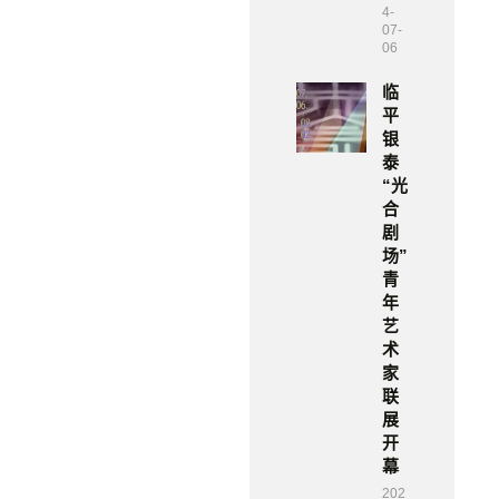
4-
07-
06
临
平
银
泰
“光
合
剧
场”
青
年
艺
术
家
联
展
开
幕
202